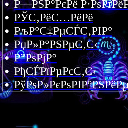
Р—РЅР°РєРё Р·РѕРґРёР
РЎС‚РёС…РёРё
РљР°С‡РµСЃС‚РІР°
РџР»Р°РЅРµС‚С‹
Р”РѕРјР°
РђСЃРїРµРєС‚С‹
РўРѕР»РєРѕРІР°РЅРёРµ